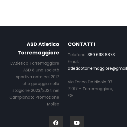
ASD Atletico
CONTATTI
Torremaggiore
Telefono:
380 698 8873
Email:
L’Atletico Torremaggiore
atleticotorremaggiore@gmai
ASD è una società
sportiva nata nel 2017
Via Enrico De Nicola 97
che gareggia nella
71017 – Torremaggiore,
stagione 2023/2024 nel
FG
Campionato Promozione
Molise