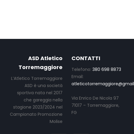
ASD Atletico
CONTATTI
Torremaggiore
Telefono:
380 698 8873
Email:
L’Atletico Torremaggiore
atleticotorremaggiore@gmai
ASD è una società
sportiva nata nel 2017
Via Enrico De Nicola 97
che gareggia nella
71017 – Torremaggiore,
stagione 2023/2024 nel
FG
Campionato Promozione
Molise