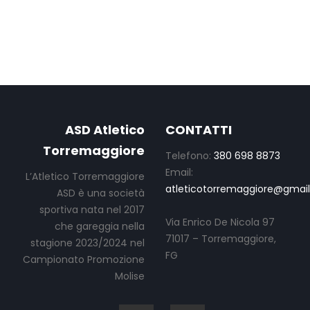
ASD Atletico
CONTATTI
Torremaggiore
Telefono:
380 698 8873
Email:
L’Atletico Torremaggiore
atleticotorremaggiore@gmai
ASD è una società
sportiva nata nel 2017
Via Enrico De Nicola 97
che gareggia nella
71017 – Torremaggiore,
stagione 2023/2024 nel
FG
Campionato Promozione
Molise