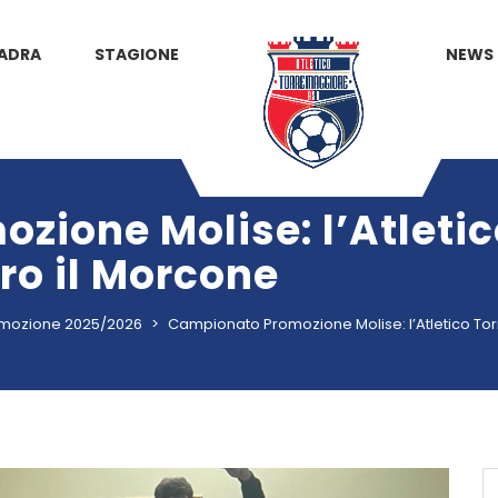
ADRA
STAGIONE
NEWS
zione Molise: l’Atleti
tro il Morcone
mozione 2025/2026
>
Campionato Promozione Molise: l’Atletico Tor