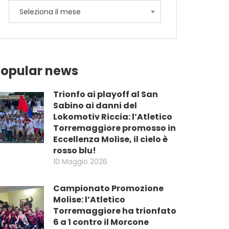
Archives
Seleziona il mese
opular news
Trionfo ai playoff al San
Sabino ai danni del
Lokomotiv Riccia: l’Atletico
Torremaggiore promosso in
Eccellenza Molise, il cielo è
rosso blu!
10 Maggio 2026
Campionato Promozione
Molise: l’Atletico
Torremaggiore ha trionfato
6 a 1 contro il Morcone