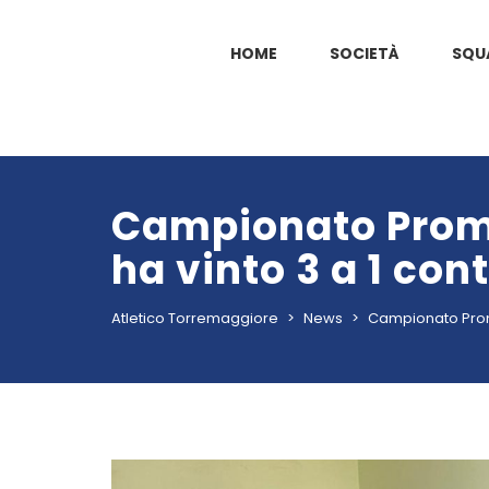
HOME
SOCIETÀ
SQU
Campionato Promo
ha vinto 3 a 1 con
Atletico Torremaggiore
>
News
>
Campionato Pro