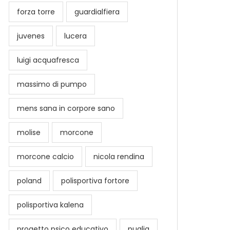
forza torre
guardialfiera
juvenes
lucera
luigi acquafresca
massimo di pumpo
mens sana in corpore sano
molise
morcone
morcone calcio
nicola rendina
poland
polisportiva fortore
polisportiva kalena
progetto psico educativo
puglia