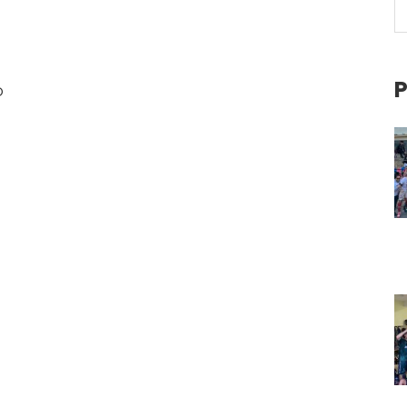
o.
P
O