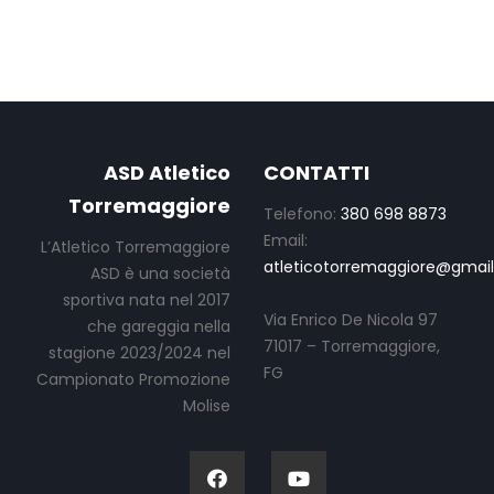
ASD Atletico
CONTATTI
Torremaggiore
Telefono:
380 698 8873
Email:
L’Atletico Torremaggiore
atleticotorremaggiore@gmai
ASD è una società
sportiva nata nel 2017
Via Enrico De Nicola 97
che gareggia nella
71017 – Torremaggiore,
stagione 2023/2024 nel
FG
Campionato Promozione
Molise