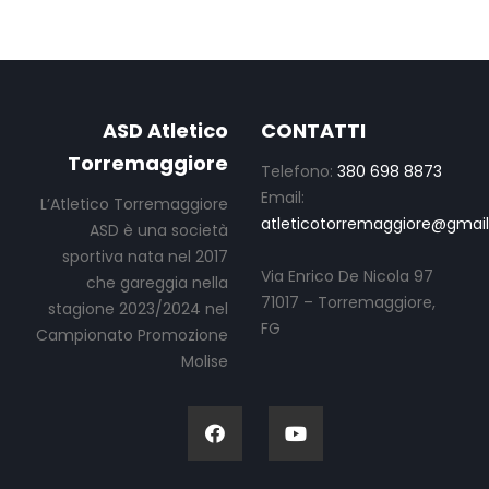
ASD Atletico
CONTATTI
Torremaggiore
Telefono:
380 698 8873
Email:
L’Atletico Torremaggiore
atleticotorremaggiore@gmai
ASD è una società
sportiva nata nel 2017
Via Enrico De Nicola 97
che gareggia nella
71017 – Torremaggiore,
stagione 2023/2024 nel
FG
Campionato Promozione
Molise