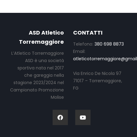
ASD Atletico
CONTATTI
Torremaggiore
Telefono:
380 698 8873
Email:
L’Atletico Torremaggiore
atleticotorremaggiore@gmai
ASD è una società
sportiva nata nel 2017
Via Enrico De Nicola 97
che gareggia nella
71017 – Torremaggiore,
stagione 2023/2024 nel
FG
Campionato Promozione
Molise