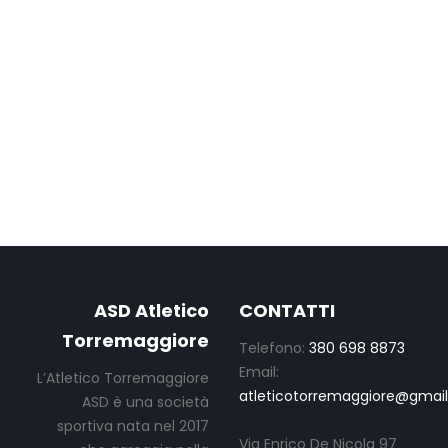
ASD Atletico
CONTATTI
Torremaggiore
Telefono:
380 698 8873
Email:
L’Atletico Torremaggiore
atleticotorremaggiore@gmai
ASD è una società
sportiva nata nel 2017
Via Enrico De Nicola 97