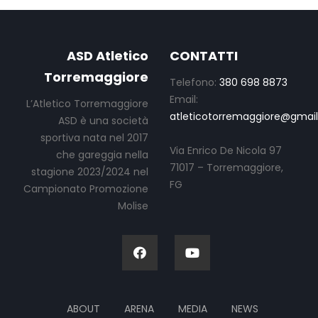
ASD Atletico
CONTATTI
Torremaggiore
Telefono:
380 698 8873
Email:
L’Atletico Torremaggiore
atleticotorremaggiore@gmai
ASD è una società
sportiva nata nel 2017
Via Enrico De Nicola 97
che gareggia nella
71017 – Torremaggiore,
stagione 2023/2024 nel
FG
Campionato Promozione
Molise
ABOUT
ARENA
MEDIA
NEWS