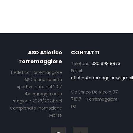
ASD Atletico
CONTATTI
Torremaggiore
Telefono:
380 698 8873
Email:
L’Atletico Torremaggiore
atleticotorremaggiore@gmai
ASD è una società
sportiva nata nel 2017
Via Enrico De Nicola 97
che gareggia nella
71017 – Torremaggiore,
stagione 2023/2024 nel
FG
Campionato Promozione
Molise