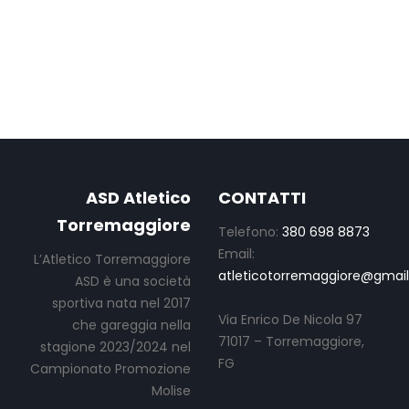
ASD Atletico
CONTATTI
Torremaggiore
Telefono:
380 698 8873
Email:
L’Atletico Torremaggiore
atleticotorremaggiore@gmai
ASD è una società
sportiva nata nel 2017
Via Enrico De Nicola 97
che gareggia nella
71017 – Torremaggiore,
stagione 2023/2024 nel
FG
Campionato Promozione
Molise