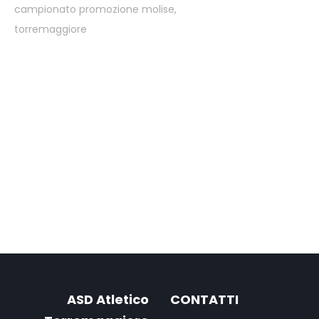
campionato promozione molise
,
torremaggiore
ASD Atletico
CONTATTI